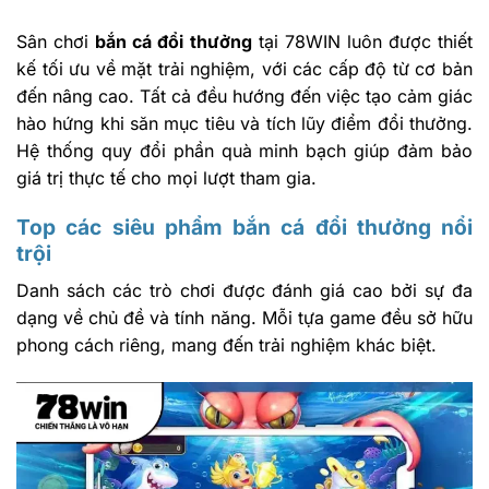
Sân chơi
bắn cá đổi thưởng
tại 78WIN luôn được thiết
kế tối ưu về mặt trải nghiệm, với các cấp độ từ cơ bản
đến nâng cao. Tất cả đều hướng đến việc tạo cảm giác
hào hứng khi săn mục tiêu và tích lũy điểm đổi thưởng.
Hệ thống quy đổi phần quà minh bạch giúp đảm bảo
giá trị thực tế cho mọi lượt tham gia.
Top các siêu phẩm bắn cá đổi thưởng nổi
trội
Danh sách các trò chơi được đánh giá cao bởi sự đa
dạng về chủ đề và tính năng. Mỗi tựa game đều sở hữu
phong cách riêng, mang đến trải nghiệm khác biệt.