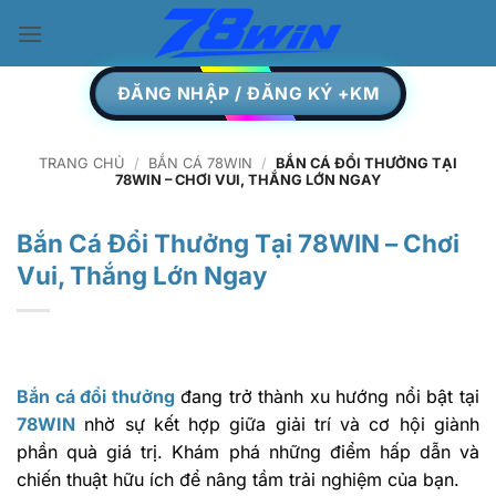
Skip
to
content
ĐĂNG NHẬP / ĐĂNG KÝ +KM
TRANG CHỦ
/
BẮN CÁ 78WIN
/
BẮN CÁ ĐỔI THƯỞNG TẠI
78WIN – CHƠI VUI, THẮNG LỚN NGAY
Bắn Cá Đổi Thưởng Tại 78WIN – Chơi
Vui, Thắng Lớn Ngay
Bắn cá đổi thưởng
đang trở thành xu hướng nổi bật tại
78WIN
nhờ sự kết hợp giữa giải trí và cơ hội giành
phần quà giá trị. Khám phá những điểm hấp dẫn và
chiến thuật hữu ích để nâng tầm trải nghiệm của bạn.