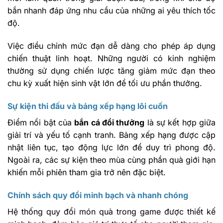
bắn nhanh đáp ứng nhu cầu của những ai yêu thích tốc
độ.
Việc điều chỉnh mức đạn dễ dàng cho phép áp dụng
chiến thuật linh hoạt. Những người có kinh nghiệm
thường sử dụng chiến lược tăng giảm mức đạn theo
chu kỳ xuất hiện sinh vật lớn để tối ưu phần thưởng.
Sự kiện thi đấu và bảng xếp hạng lôi cuốn
Điểm nổi bật của
bắn cá đổi thưởng
là sự kết hợp giữa
giải trí và yếu tố cạnh tranh. Bảng xếp hạng được cập
nhật liên tục, tạo động lực lớn để duy trì phong độ.
Ngoài ra, các sự kiện theo mùa cùng phần quà giới hạn
khiến mỗi phiên tham gia trở nên đặc biệt.
Chính sách quy đổi minh bạch và nhanh chóng
Hệ thống quy đổi món quà trong game được thiết kế