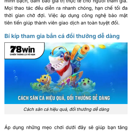
minh bạch, đảm bảo giá trị thực tế cho người tham gia.
Mọi thao tác đều diễn ra nhanh chóng, hạn chế tối đa
thời gian chờ đợi. Việc áp dụng công nghệ bảo mật
tiên tiến giúp thành viên giao dịch an toàn tuyệt đối.
Bí kíp tham gia bắn cá đổi thưởng dễ dàng
Cách săn cá hiệu quả, đổi thưởng dễ dàng
Áp dụng những mẹo chơi dưới đây sẽ giúp bạn tăng