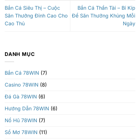
Bắn Cá Siêu Thị – Cuộc
Bắn Cá Thần Tài – Bí Kíp
Săn Thưởng Đỉnh Cao Cho
Để Săn Thưởng Khủng Mỗi
Cao Thủ
Ngày
DANH MỤC
Bắn Cá 78WIN
(7)
Casino 78WIN
(8)
Đá Gà 78WIN
(6)
Hướng Dẫn 78WIN
(6)
Nổ Hũ 78WIN
(7)
Sổ Mơ 78WIN
(11)