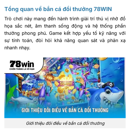
Tổng quan về bắn cá đổi thưởng 78WIN
Trò chơi này mang đến hành trình giải trí thú vị nhờ đồ
họa sắc nét, âm thanh sống động và hệ thống phần
thưởng phong phú. Game kết hợp yếu tố kỹ năng với
sự tính toán, đòi hỏi khả năng quan sát và phản xạ
nhanh nhạy.
Giới thiệu đôi điều về bắn cá đổi thưởng