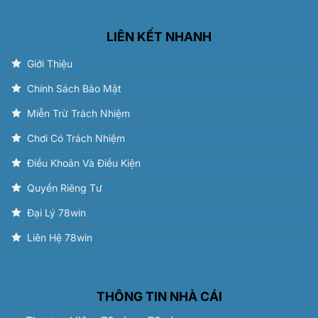
LIÊN KẾT NHANH
Giới Thiệu
Chính Sách Bảo Mật
Miễn Trừ Trách Nhiệm
Chơi Có Trách Nhiệm
Điều Khoản Và Điều Kiện
Quyền Riêng Tư
Đại Lý 78win
Liên Hệ 78win
THÔNG TIN NHÀ CÁI