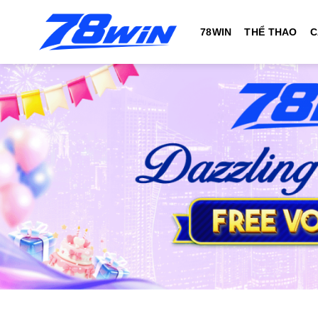
Chuyển
đến
78WIN
THỂ THAO
C
nội
dung