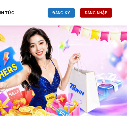
IN TỨC
ĐĂNG KÝ
ĐĂNG NHẬP