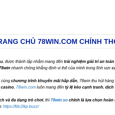
TRANG CHỦ 78WIN.COM CHÍNH THỐ
ầu
, được thành lập nhằm mang đến
trải nghiệm giải trí an toà
 78win
nhanh chóng khẳng định vị thế của mình trong lĩnh vực
c
cùng
chương trình khuyến mãi hấp dẫn
, 78win thu hút hàng
e casino
,
78win.com
luôn mang đến
tỷ lệ kèo cạnh tranh
,
dịch
ạch và đa dạng trò chơi
, thì
78win.so
chính là lựa chọn hoàn
n:
https://fdc2lkp.buzz/