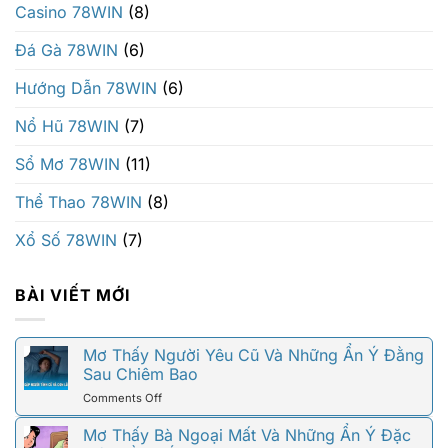
Casino 78WIN
(8)
Đá Gà 78WIN
(6)
Hướng Dẫn 78WIN
(6)
Nổ Hũ 78WIN
(7)
Sổ Mơ 78WIN
(11)
Thể Thao 78WIN
(8)
Xổ Số 78WIN
(7)
BÀI VIẾT MỚI
Mơ Thấy Người Yêu Cũ Và Những Ẩn Ý Đằng
Sau Chiêm Bao
on
Comments Off
Mơ
Thấy
Mơ Thấy Bà Ngoại Mất Và Những Ẩn Ý Đặc