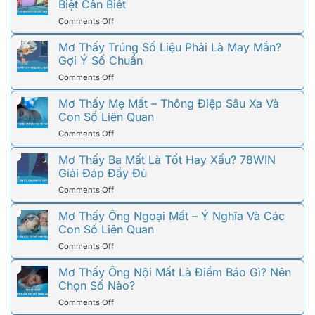
Người
Biệt Cần Biết
Yêu
on
Comments Off
Cũ
Mơ
Và
Thấy
Mơ Thấy Trúng Số Liệu Phải Là May Mắn?
Những
Bà
Gợi Ý Số Chuẩn
Ẩn
Ngoại
Ý
on
Comments Off
Mất
Đằng
Mơ
Và
Sau
Thấy
Mơ Thấy Mẹ Mất – Thông Điệp Sâu Xa Và
Những
Chiêm
Trúng
Con Số Liên Quan
Ẩn
Bao
Số
Ý
on
Comments Off
Liệu
Đặc
Mơ
Phải
Biệt
Thấy
Mơ Thấy Ba Mất Là Tốt Hay Xấu? 78WIN
Là
Cần
Mẹ
Giải Đáp Đầy Đủ
May
Biết
Mất
Mắn?
on
Comments Off
–
Gợi
Mơ
Thông
Ý
Thấy
Mơ Thấy Ông Ngoại Mất – Ý Nghĩa Và Các
Điệp
Số
Ba
Con Số Liên Quan
Sâu
Chuẩn
Mất
Xa
on
Comments Off
Là
Và
Mơ
Tốt
Con
Thấy
Mơ Thấy Ông Nội Mất Là Điềm Báo Gì? Nên
Hay
Số
Ông
Chọn Số Nào?
Xấu?
Liên
Ngoại
78WIN
Quan
on
Comments Off
Mất
Giải
Mơ