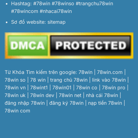
Hashtag: #78win #78winso #trangchu78win
#78wincom #nhacai78win
Sơ đồ website:
sitemap
Từ Khóa Tìm kiếm trên google: 78win | 78win.com |
78win so | 78 win | trang chủ 78win | link vào 78win |
78win vn | 78wint1 | 78win01 | 78win co | 78win pro |
78win uk | 78win dev | 78win net | nhà cái 78win |
đăng nhập 78win | đăng ký 78win | nạp tiền 78win |
78win com