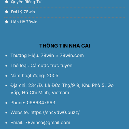
Quyền Riêng Tư
Đại Lý 78win
Liên Hệ 78win
THÔNG TIN NHÀ CÁI
Thương Hiệu:
78win
⭐️
78win.com
Thể loại: Cá cược trực tuyến
Năm hoạt động: 2005
Địa chỉ: 234/Đ. Lê Đức Thọ/9 9, Khu Phố 5, Gò
Vấp, Hồ Chí Minh, Vietnam
Phone: 0986347963
Website:
https://sh4ydw0.buzz/
Email:
78winso@gmail.com