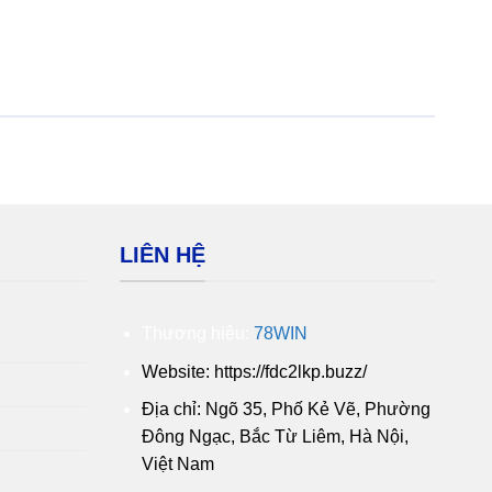
LIÊN HỆ
Thương hiệu:
78WIN
Website:
https://fdc2lkp.buzz/
Địa chỉ: Ngõ 35, Phố Kẻ Vẽ, Phường
Đông Ngạc, Bắc Từ Liêm, Hà Nội,
Việt Nam