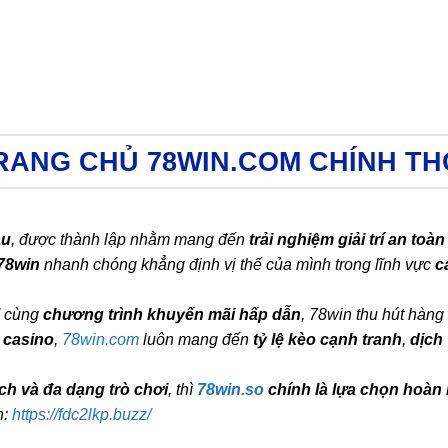
TRANG CHỦ 78WIN.COM CHÍNH THỐ
ầu
, được thành lập nhằm mang đến
trải nghiệm giải trí an toà
 78win
nhanh chóng khẳng định vị thế của mình trong lĩnh vực
c
cùng
chương trình khuyến mãi hấp dẫn
, 78win thu hút hàng
e casino
,
78win.com
luôn mang đến
tỷ lệ kèo cạnh tranh
,
dịch
ạch và đa dạng trò chơi
, thì
78win.so
chính là lựa chọn hoàn
n:
https://fdc2lkp.buzz/