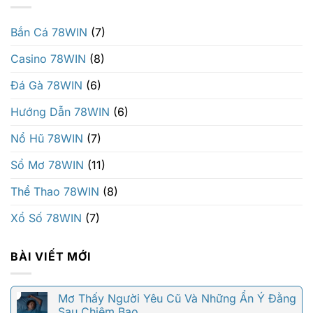
Bắn Cá 78WIN
(7)
Casino 78WIN
(8)
Đá Gà 78WIN
(6)
Hướng Dẫn 78WIN
(6)
Nổ Hũ 78WIN
(7)
Sổ Mơ 78WIN
(11)
Thể Thao 78WIN
(8)
Xổ Số 78WIN
(7)
BÀI VIẾT MỚI
Mơ Thấy Người Yêu Cũ Và Những Ẩn Ý Đằng
Sau Chiêm Bao