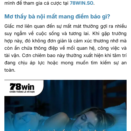
mình để tham gia cá cược tại
78WIN.SO
.
Mơ thấy bà nội mất mang điềm báo gì?
Giấc mơ liên quan đến sự mất mát thường gợi ra nhiều
suy ngẫm về cuộc sống và tương lai. Khi gặp trường
hợp này, đó không đơn giản là cảm xúc thương nhớ mà
còn ẩn chứa thông điệp về mối quan hệ, công việc và
tài vận. Cơn chiêm bao này thường xuất hiện khi tâm trí
đang chịu áp lực hoặc mong muốn tìm kiếm sự an
toàn.