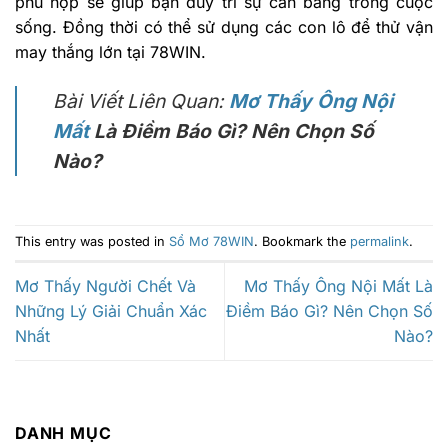
phù hợp sẽ giúp bạn duy trì sự cân bằng trong cuộc
sống. Đồng thời có thể sử dụng các con lô để thử vận
may thắng lớn tại 78WIN.
Bài Viết Liên Quan:
Mơ Thấy Ông Nội
Mất
Là Điềm Báo Gì? Nên Chọn Số
Nào?
This entry was posted in
Sổ Mơ 78WIN
. Bookmark the
permalink
.
Mơ Thấy Người Chết Và
Mơ Thấy Ông Nội Mất Là
Những Lý Giải Chuẩn Xác
Điềm Báo Gì? Nên Chọn Số
Nhất
Nào?
DANH MỤC