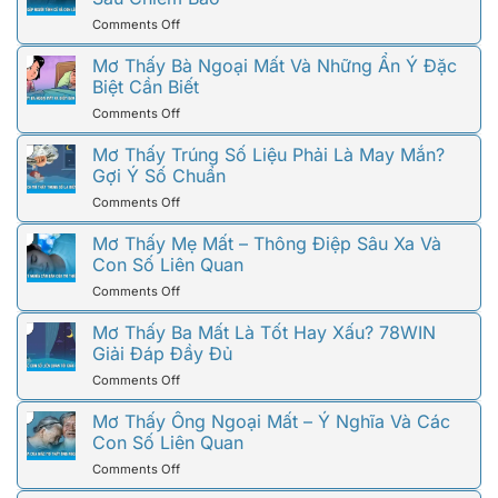
on
Comments Off
Mơ
Thấy
Mơ Thấy Bà Ngoại Mất Và Những Ẩn Ý Đặc
Người
Biệt Cần Biết
Yêu
on
Comments Off
Cũ
Mơ
Và
Thấy
Mơ Thấy Trúng Số Liệu Phải Là May Mắn?
Những
Bà
Gợi Ý Số Chuẩn
Ẩn
Ngoại
Ý
on
Comments Off
Mất
Đằng
Mơ
Và
Sau
Thấy
Mơ Thấy Mẹ Mất – Thông Điệp Sâu Xa Và
Những
Chiêm
Trúng
Con Số Liên Quan
Ẩn
Bao
Số
Ý
on
Comments Off
Liệu
Đặc
Mơ
Phải
Biệt
Thấy
Mơ Thấy Ba Mất Là Tốt Hay Xấu? 78WIN
Là
Cần
Mẹ
Giải Đáp Đầy Đủ
May
Biết
Mất
Mắn?
on
Comments Off
–
Gợi
Mơ
Thông
Ý
Thấy
Mơ Thấy Ông Ngoại Mất – Ý Nghĩa Và Các
Điệp
Số
Ba
Con Số Liên Quan
Sâu
Chuẩn
Mất
Xa
on
Comments Off
Là
Và
Mơ
Tốt