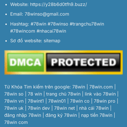
Website:
https://y28b6d0tfh9.buzz/
Email:
78winso@gmail.com
Hashtag: #78win #78winso #trangchu78win
#78wincom #nhacai78win
Sơ đồ website:
sitemap
Từ Khóa Tìm kiếm trên google: 78win | 78win.com |
78win so | 78 win | trang chủ 78win | link vào 78win |
78win vn | 78wint1 | 78win01 | 78win co | 78win pro |
78win uk | 78win dev | 78win net | nhà cái 78win |
đăng nhập 78win | đăng ký 78win | nạp tiền 78win |
78win com