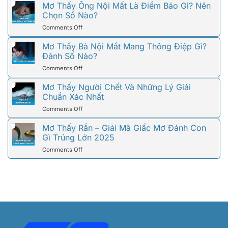
Con
Thấy
Mơ Thấy Ông Nội Mất Là Điềm Báo Gì? Nên
Hay
Số
Ông
Chọn Số Nào?
Xấu?
Liên
Ngoại
78WIN
Quan
on
Comments Off
Mất
Giải
Mơ
–
Đáp
Thấy
Mơ Thấy Bà Nội Mất Mang Thông Điệp Gì?
Ý
Đầy
Ông
Đánh Số Nào?
Nghĩa
Đủ
Nội
Và
on
Comments Off
Mất
Các
Mơ
Là
Con
Thấy
Mơ Thấy Người Chết Và Những Lý Giải
Điềm
Số
Bà
Chuẩn Xác Nhất
Báo
Liên
Nội
Gì?
Quan
on
Comments Off
Mất
Nên
Mơ
Mang
Chọn
Thấy
Mơ Thấy Rắn – Giải Mã Giấc Mơ Đánh Con
Thông
Số
Người
Gì Trúng Lớn 2025
Điệp
Nào?
Chết
Gì?
on
Comments Off
Và
Đánh
Mơ
Những
Số
Thấy
Lý
Nào?
Rắn
Giải
–
Chuẩn
Giải
Xác
Mã
Nhất
Giấc
Mơ
Đánh