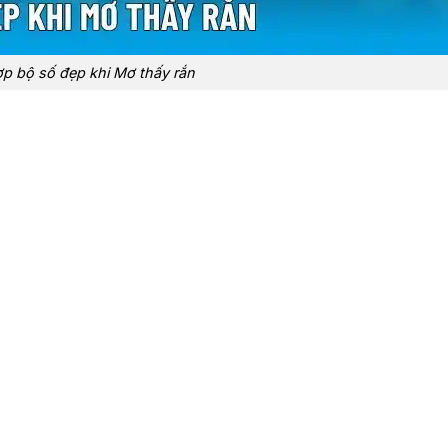
p bộ số đẹp khi Mơ thấy rắn