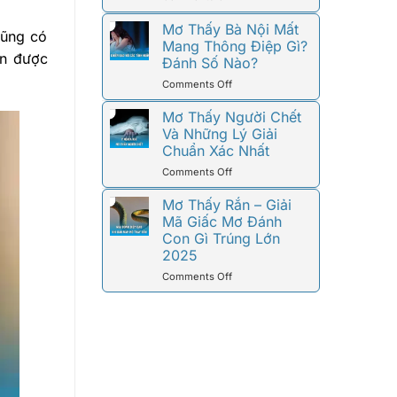
Đầy
Mơ
Ý
Đủ
Thấy
Mơ Thấy Bà Nội Mất
Nghĩa
cũng có
Ông
Mang Thông Điệp Gì?
Và
Nội
ần được
Các
Đánh Số Nào?
Mất
Con
on
Comments Off
Là
Số
Mơ
Điềm
Liên
Thấy
Mơ Thấy Người Chết
Báo
Quan
Bà
Và Những Lý Giải
Gì?
Nội
Nên
Chuẩn Xác Nhất
Mất
Chọn
on
Comments Off
Mang
Số
Mơ
Thông
Nào?
Thấy
Mơ Thấy Rắn – Giải
Điệp
Người
Mã Giấc Mơ Đánh
Gì?
Chết
Đánh
Con Gì Trúng Lớn
Và
Số
2025
Những
Nào?
on
Comments Off
Lý
Mơ
Giải
Thấy
Chuẩn
Rắn
Xác
–
Nhất
Giải
Mã
Giấc
Mơ