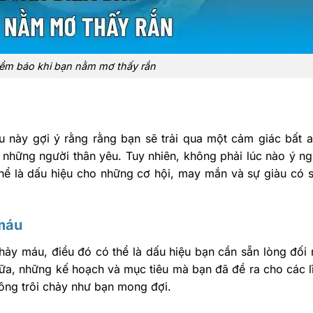
iềm báo khi bạn nằm mơ thấy rắn
u này gợi ý rằng rằng bạn sẽ trải qua một cảm giác bất a
 những người thân yêu. Tuy nhiên, không phải lúc nào ý ng
thể là dấu hiệu cho những cơ hội, may mắn và sự giàu có 
máu
ảy máu, điều đó có thể là dấu hiệu bạn cần sẵn lòng đối 
nữa, những kế hoạch và mục tiêu mà bạn đã đề ra cho các l
ông trôi chảy như bạn mong đợi.