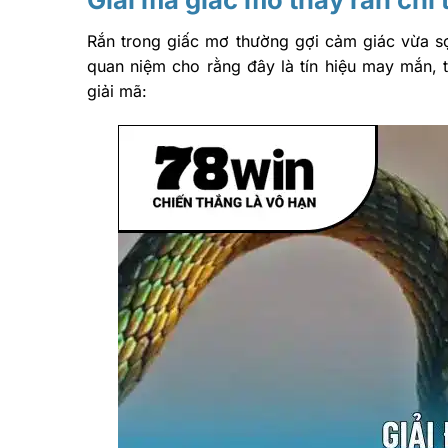
Rắn trong giấc mơ thường gợi cảm giác vừa s
quan niệm cho rằng đây là tín hiệu may mắn, tà
giải mã: