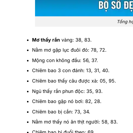
Tổng hợ
Mơ thấy rắn
vàng: 38, 83.
Nằm mơ gặp lục đuôi đỏ: 78, 72.
Mộng con không đầu: 56, 37.
Chiêm bao 3 con đánh: 13, 31, 40.
Chiêm bao thấy câu được xà: 05, 95.
Ngủ thấy rắn phun độc: 35, 93.
Chiêm bao gặp nó bơi: 82, 28.
Chiêm bao bị cắn: 73, 34.
Nằm mơ thấy nó ăn thịt người: 58, 83.
Chiêm bao bị đuổi theo: 69.