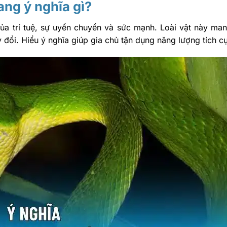
ang ý nghĩa gì?
a trí tuệ, sự uyển chuyển và sức mạnh. Loài vật này ma
y đổi. Hiểu ý nghĩa giúp gia chủ tận dụng năng lượng tích c