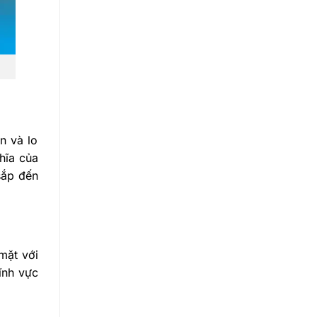
Đánh
Con
Gì
Trúng
Lớn
2025
n và lo
hĩa của
sắp đến
mặt với
ĩnh vực