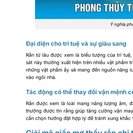
Ý nghĩa pho
Đại diện cho trí tuệ và sự giàu sang
Rắn từ lâu được xem là biểu tượng của trí tuệ
sát này thường xuất hiện trên nhiều vật phẩm tra
những vật phẩm ấy sẽ mang đến nguồn năng lư
vào ngôi nhà.
Tác động có thể thay đổi vận mệnh c
Rắn được xem là loài mang năng lượng âm, đặ
thường được tin rằng giúp tăng cường vận may, 
cần chọn hướng đặt hợp lý để tránh xung khắc 
Giải mã giấc mơ thấy rắn chi 