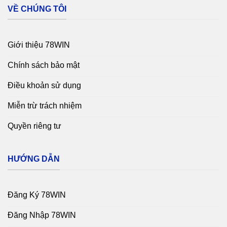
VỀ CHÚNG TÔI
Giới thiệu 78WIN
Chính sách bảo mật
Điều khoản sử dụng
Miễn trừ trách nhiệm
Quyền riêng tư
HƯỚNG DẪN
Đăng Ký 78WIN
Đăng Nhập 78WIN