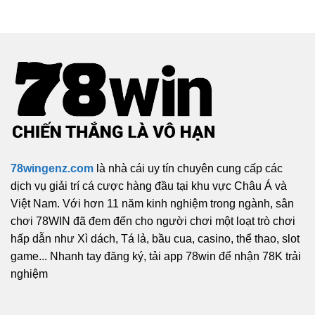
78wingenz.com
là nhà cái uy tín chuyên cung cấp các
dịch vụ giải trí cá cược hàng đầu tại khu vực Châu Á và
Việt Nam. Với hơn 11 năm kinh nghiệm trong ngành, sân
chơi 78WIN đã đem đến cho người chơi một loạt trò chơi
hấp dẫn như Xì dách, Tá lả, bầu cua, casino, thể thao, slot
game... Nhanh tay đăng ký, tải app 78win để nhận 78K trải
nghiệm