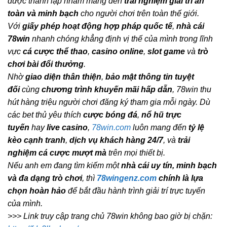
được thành lập nhằm mang đến
trải nghiệm giải trí an
toàn và minh bạch
cho người chơi trên toàn thế giới.
Với
giấy phép hoạt động hợp pháp quốc tế
,
nhà cái
78win
nhanh chóng khẳng định vị thế của mình trong lĩnh
vực
cá cược thể thao
,
casino online
,
slot game
và
trò
chơi bài đổi thưởng
.
Nhờ
giao diện thân thiện
,
bảo mật thông tin tuyệt
đối
cùng
chương trình khuyến mãi hấp dẫn
, 78win thu
hút hàng triệu người chơi đăng ký tham gia mỗi ngày. Dù
các bet thủ yêu thích
cược bóng đá
,
nổ hũ trực
tuyến
hay
live casino
,
78win.com
luôn mang đến
tỷ lệ
kèo cạnh tranh
,
dịch vụ khách hàng 24/7
, và
trải
nghiệm cá cược mượt mà
trên mọi thiết bị.
Nếu anh em đang tìm kiếm một
nhà cái uy tín, minh bạch
và đa dạng trò chơi
, thì
78wingenz.com
chính là lựa
chọn hoàn hảo
để bắt đầu hành trình giải trí trực tuyến
của mình.
>>> Link truy cập trang chủ 78win không bao giờ bị chặn: