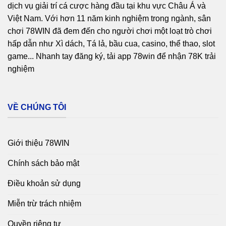
dịch vụ giải trí cá cược hàng đầu tại khu vực Châu Á và
Việt Nam. Với hơn 11 năm kinh nghiệm trong ngành, sân
chơi 78WIN đã đem đến cho người chơi một loạt trò chơi
hấp dẫn như Xì dách, Tá lả, bầu cua, casino, thể thao, slot
game... Nhanh tay đăng ký, tải app 78win để nhận 78K trải
nghiệm
VỀ CHÚNG TÔI
Giới thiệu 78WIN
Chính sách bảo mật
Điều khoản sử dụng
Miễn trừ trách nhiệm
Quyền riêng tư