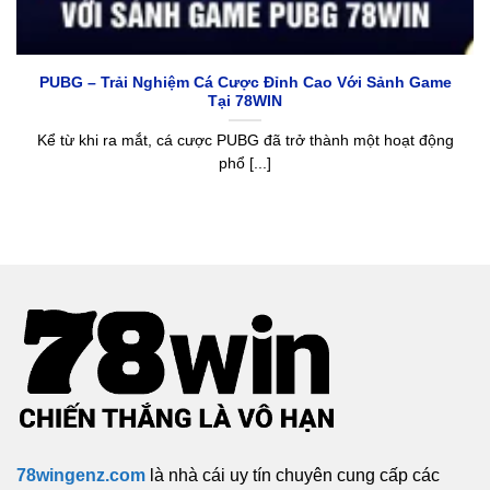
PUBG – Trải Nghiệm Cá Cược Đỉnh Cao Với Sảnh Game
Tại 78WIN
Kể từ khi ra mắt, cá cược PUBG đã trở thành một hoạt động
phổ [...]
78wingenz.com
là nhà cái uy tín chuyên cung cấp các